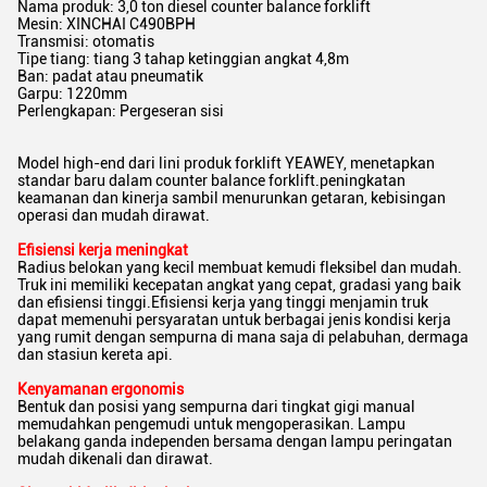
Nama produk: 3,0 ton diesel counter balance forklift
Mesin: XINCHAI C490BPH
Transmisi: otomatis
Tipe tiang: tiang 3 tahap ketinggian angkat 4,8m
Ban: padat atau pneumatik
Garpu: 1220mm
Perlengkapan: Pergeseran sisi
Model high-end dari lini produk forklift YEAWEY, menetapkan
standar baru dalam counter balance forklift.peningkatan
keamanan dan kinerja sambil menurunkan getaran, kebisingan
operasi dan mudah dirawat.
Efisiensi kerja meningkat
Radius belokan yang kecil membuat kemudi fleksibel dan mudah.
Truk ini memiliki kecepatan angkat yang cepat, gradasi yang baik
dan efisiensi tinggi.Efisiensi kerja yang tinggi menjamin truk
dapat memenuhi persyaratan untuk berbagai jenis kondisi kerja
yang rumit dengan sempurna di mana saja di pelabuhan, dermaga
dan stasiun kereta api.
Kenyamanan ergonomis
Bentuk dan posisi yang sempurna dari tingkat gigi manual
memudahkan pengemudi untuk mengoperasikan. Lampu
belakang ganda independen bersama dengan lampu peringatan
mudah dikenali dan dirawat.