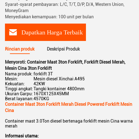
Syarat-syarat pembayaran: L/C, T/T, D/P, D/A, Western Union,
MoneyGram
Menyediakan kemampuan: 100 unit per bulan
Dapatkan Harga Terbaik
Rincian produk
Deskripsi Produk
Menyoroti:
Container Mast 3ton Forklift
,
Forklift Diesel Merah
,
Mesin Cina 3ton Forklift
Nama produk:
forklift 3T
Mesin:
Mesin diesel Xinchai A495
Kekuatan:
42KW
Tinggi angkat:
Tangki kontainer 4800mm
Ukuran Garpu:
1670X125X45MM
Berat layanan:
4570KG
Container Mast 3ton Forklift Merah Diesel Powered Forklift Mesin
Cina
Container mast 3.0Ton diesel bertenaga forklift mesin Cina warna
merah
Informasi utama: