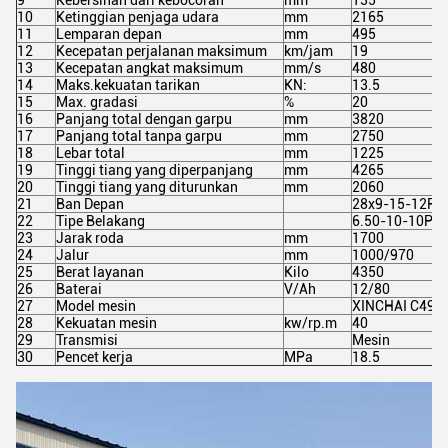
9
Kebersihan dari kebocoran
mm
135
10
Ketinggian penjaga udara
mm
2165
11
Lemparan depan
mm
495
12
Kecepatan perjalanan maksimum
km/jam
19
13
Kecepatan angkat maksimum
mm/s
480
14
Maks.kekuatan tarikan
KN:
13.5
15
Max. gradasi
%
20
16
Panjang total dengan garpu
mm
3820
17
Panjang total tanpa garpu
mm
2750
18
Lebar total
mm
1225
19
Tinggi tiang yang diperpanjang
mm
4265
20
Tinggi tiang yang diturunkan
mm
2060
21
Ban Depan
28x9-15-12PR
22
Tipe Belakang
6.50-10-10PR
23
Jarak roda
mm
1700
24
Jalur
mm
1000/970
25
Berat layanan
Kilo
4350
26
Baterai
V/Ah
12/80
27
Model mesin
XINCHAI C490
28
Kekuatan mesin
kw/rp.m
40
29
Transmisi
Mesin
30
Pencet kerja
MPa
18.5