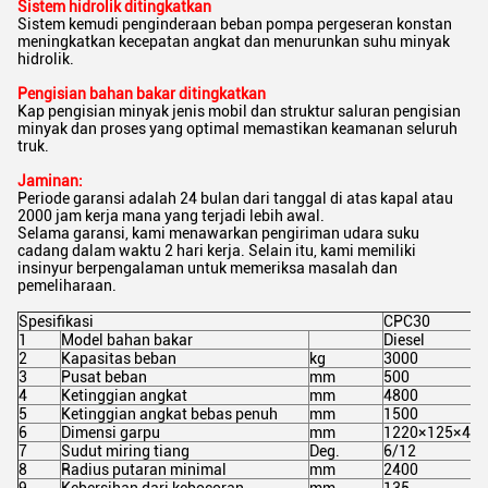
Sistem hidrolik ditingkatkan
Sistem kemudi penginderaan beban pompa pergeseran konstan
meningkatkan kecepatan angkat dan menurunkan suhu minyak
hidrolik.
Pengisian bahan bakar ditingkatkan
Kap pengisian minyak jenis mobil dan struktur saluran pengisian
minyak dan proses yang optimal memastikan keamanan seluruh
truk.
Jaminan:
Periode garansi adalah 24 bulan dari tanggal di atas kapal atau
2000 jam kerja mana yang terjadi lebih awal.
Selama garansi, kami menawarkan pengiriman udara suku
cadang dalam waktu 2 hari kerja. Selain itu, kami memiliki
insinyur berpengalaman untuk memeriksa masalah dan
pemeliharaan.
Spesifikasi
CPC30
1
Model bahan bakar
Diesel
2
Kapasitas beban
kg
3000
3
Pusat beban
mm
500
4
Ketinggian angkat
mm
4800
5
Ketinggian angkat bebas penuh
mm
1500
6
Dimensi garpu
mm
1220×125×45
7
Sudut miring tiang
Deg.
6/12
8
Radius putaran minimal
mm
2400