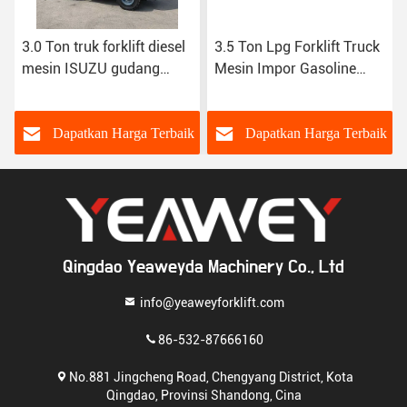
3.0 Ton truk forklift diesel
3.5 Ton Lpg Forklift Truck
mesin ISUZU gudang
Mesin Impor Gasoline
peralatan penanganan
Diesel Listrik Jepang
logistik forklift
Nissan Mesin Gudang
Penggunaan
k
Dapatkan Harga Terbaik
Dapatkan Harga Terbaik
Qingdao Yeaweyda Machinery Co., Ltd
info@yeaweyforklift.com
86-532-87666160
No.881 Jingcheng Road, Chengyang District, Kota
Qingdao, Provinsi Shandong, Cina