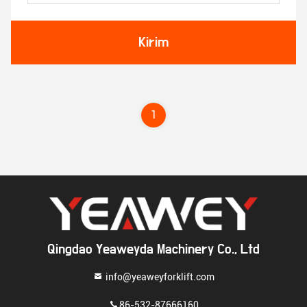
Kirim
1
Qingdao Yeaweyda Machinery Co., Ltd
info@yeaweyforklift.com
86-532-87666160