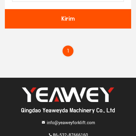
Kirim
1
Qingdao Yeaweyda Machinery Co., Ltd
info@yeaweyforklift.com
86-532-87666160