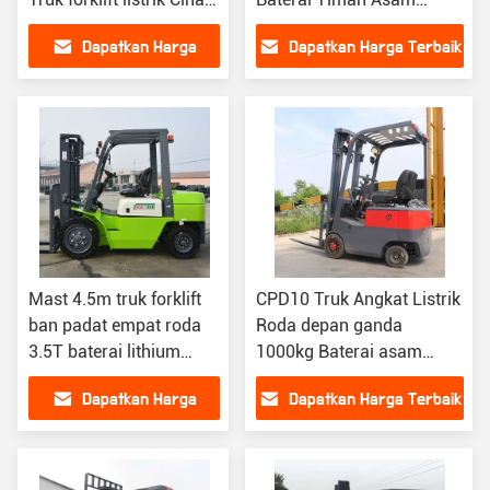
FANJI
Forklift
Dapatkan Harga
Dapatkan Harga Terbaik
Terbaik
Mast 4.5m truk forklift
CPD10 Truk Angkat Listrik
ban padat empat roda
Roda depan ganda
3.5T baterai lithium
1000kg Baterai asam
forklift
timbal Forklift
Dapatkan Harga
Dapatkan Harga Terbaik
Terbaik