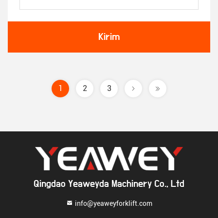
Kirim
1
2
3
Qingdao Yeaweyda Machinery Co., Ltd
info@yeaweyforklift.com