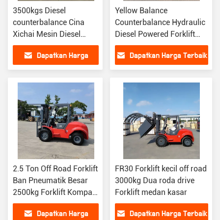
3500kgs Diesel
Yellow Balance
counterbalance Cina
Counterbalance Hydraulic
Xichai Mesin Diesel
Diesel Powered Forklift
Forklift Digunakan di
3.5T Dengan Pemanas
Dapatkan Harga
Dapatkan Harga Terbaik
Gudang
Terbaik
2.5 Ton Off Road Forklift
FR30 Forklift kecil off road
Ban Pneumatik Besar
3000kg Dua roda drive
2500kg Forklift Kompak
Forklift medan kasar
Berada di Tanah
Dapatkan Harga
Dapatkan Harga Terbaik
Berlubang