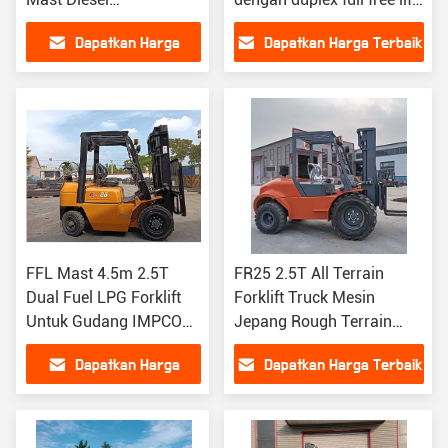
counterbalance
mast
Dapatkan Harga
Dapatkan Harga Terbaik
Terbaik
FFL Mast 4.5m 2.5T
FR25 2.5T All Terrain
Dual Fuel LPG Forklift
Forklift Truck Mesin
Untuk Gudang IMPCO
Jepang Rough Terrain
Converter
Forklift 2500kgs
Dapatkan Harga
Dapatkan Harga Terbaik
Terbaik