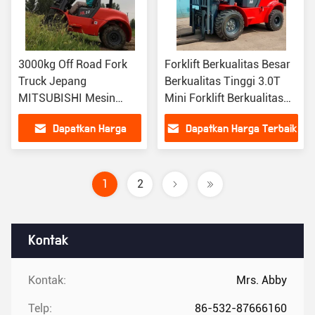
3000kg Off Road Fork
Forklift Berkualitas Besar
Truck Jepang
Berkualitas Tinggi 3.0T
MITSUBISHI Mesin
Mini Forklift Berkualitas
Forklift untuk medan
Tinggi
Dapatkan Harga
Dapatkan Harga Terbaik
yang keras
Terbaik
1
2
Kontak
Kontak:
Mrs. Abby
Telp:
86-532-87666160